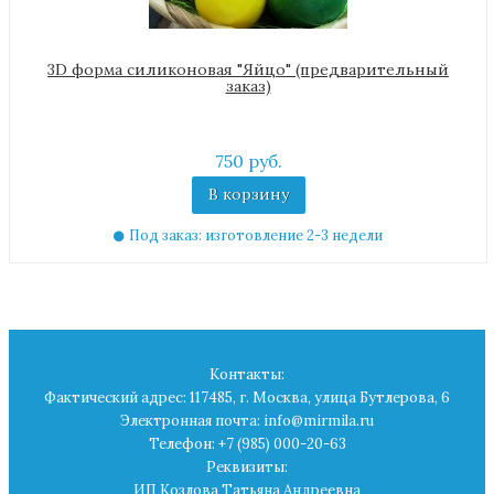
3D форма силиконовая "Яйцо" (предварительный
заказ)
750 руб.
В корзину
Под заказ: изготовление 2-3 недели
Контакты:
Фактический адрес: 117485, г. Москва, улица Бутлерова, 6
Электронная почта: info@mirmila.ru
Телефон: +7 (985) 000-20-63
Реквизиты:
ИП Козлова Татьяна Андреевна