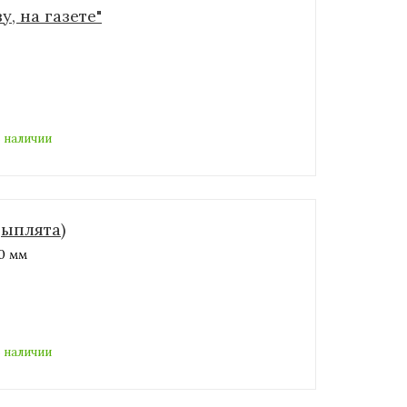
, на газете"
 наличии
цыплята)
00 мм
 наличии