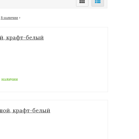
В наличии
↑
й, крафт-белый
 наличии
шой, крафт-белый