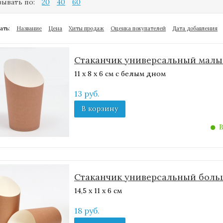
ывать по:
20
40
60
ать:
Название
Цена
Хиты продаж
Оценка покупателей
Дата добавления
Стаканчик универсальный малы
11 х 8 х 6 см с белым дном
13 руб.
В корзину
В
Стаканчик универсальный боль
14,5 х 11 х 6 см
18 руб.