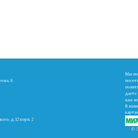
Мы по
рова, 6
посет
полит
даете 
вам н
В наш
картам
ого, д. 12 корп. 2
© 