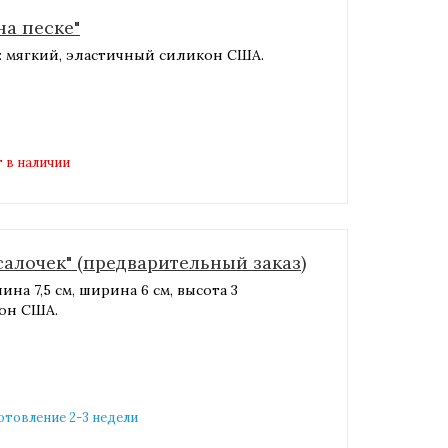
на песке"
л: мягкий, эластичный силикон США.
 в наличии
алочек" (предварительный заказ)
на 7,5 см, ширина 6 см, высота 3
кон США.
готовление 2-3 недели