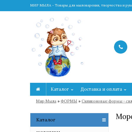
МИР МЫЛА - Товары для мыловарения, творчества и ру
Каталог
Доставка и оплата
»
»
Мир Мыла
ФОРМЫ
Cиликоновые формы - сил
Мор
Каталог