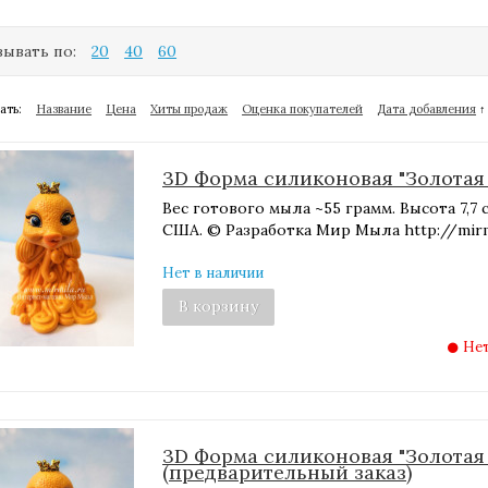
ывать по:
20
40
60
ать:
Название
Цена
Хиты продаж
Оценка покупателей
Дата добавления
↑
3D Форма силиконовая "Золотая 
​Вес готового мыла ~55 грамм. Высота 7,
США. © Разработка Мир Мыла http://mirmi
Нет в наличии
В корзину
Нет
3D Форма силиконовая "Золотая 
(предварительный заказ)