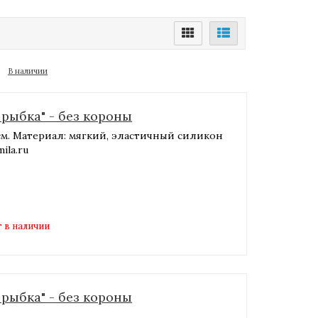
В наличии
рыбка" - без короны
7 см. Материал: мягкий, эластичный силикон
la.ru​
 в наличии
рыбка" - без короны