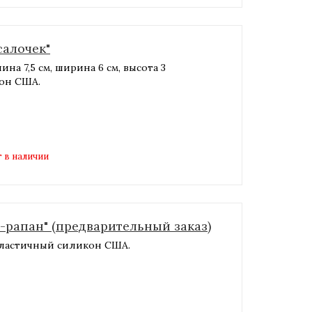
салочек"
на 7,5 см, ширина 6 см, высота 3
кон США.
 в наличии
-рапан" (предварительный заказ)
 эластичный силикон США.