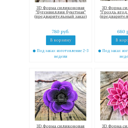
3D Форма силиконовая
3D Форма с
"Бугенвиллия букетная"
"Гроздь ягод
(предварительный заказ)
(предварител
780 руб.
680 
В корзину
В кор
Под заказ: изготовление 2-3
Под заказ: из
недели
нед
3D Форма силиконовая
3D Форма с