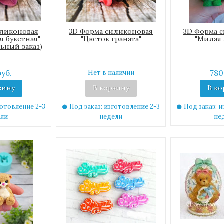
иликоновая
3D Форма силиконовая
3D Форма 
я букетная"
"Цветок граната"
"Милая 
ьный заказ)
руб.
780
Нет в наличии
зину
В корзину
В ко
готовление 2-3
Под заказ: изготовление 2-3
Под заказ: и
ели
недели
не