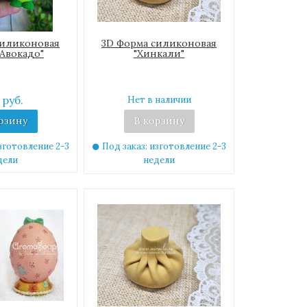
силиконовая
3D Форма силиконовая
Авокадо"
"Хинкали"
 руб.
Нет в наличии
рзину
В корзину
зготовление 2-3
Под заказ: изготовление 2-3
дели
недели