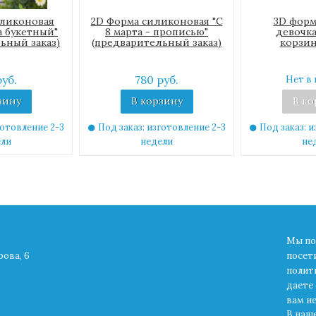
иликоновая
2D Форма силиконовая "С
3D форм
 букетный"
8 марта - прописью"
девочка
ьный заказ)
(предварительный заказ)
корзин
руб.
780 руб.
Нет в 
зину
В корзину
В ко
готовление 2-3
Под заказ: изготовление 2-3
Под заказ: и
ели
недели
не
Мы по
рова, 6
посет
полит
даете 
вам н
В наш