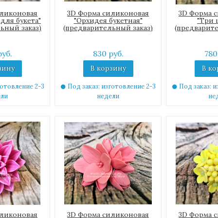
иликоновая
3D Форма силиконовая
3D Форма 
 для букета"
"Орхидея букетная"
"Три 
ьный заказ)
(предварительный заказ)
(предварите
руб.
830 руб.
780
зину
В корзину
В ко
готовление 2-3
Под заказ: изготовление 2-3
Под заказ: и
ели
недели
не
иликоновая
3D Форма силиконовая
3D Форма 