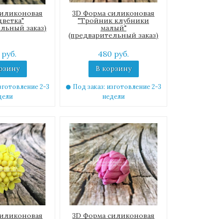
силиконовая
3D Форма силиконовая
цветка"
"Тройник клубники
льный заказ)
малый"
(предварительный заказ)
 руб.
480 руб.
рзину
В корзину
зготовление 2-3
Под заказ: изготовление 2-3
дели
недели
силиконовая
3D Форма силиконовая