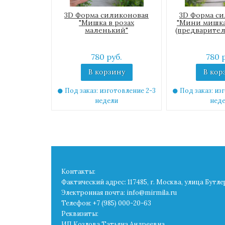
3D Форма силиконовая
3D Форма с
"Мишка в розах
"Мини мишка
маленький"
(предварител
780 руб.
780 
В корзину
В кор
Под заказ: изготовление 2-3
Под заказ: из
недели
нед
Контакты:
Фактический адрес: 117485, г. Москва, улица Бутле
Электронная почта: info@mirmila.ru
Телефон: +7 (985) 000-20-63
Реквизиты:
ИП Козлова Татьяна Андреевна