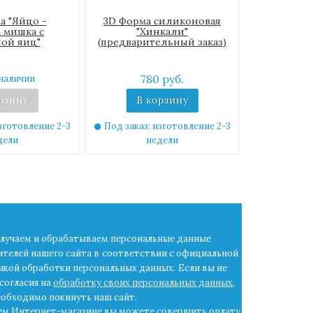
а "Яйцо -
3D Форма силиконовая
 мишка с
"Хинкали"
ой яиц"
(предварительный заказ)
780 руб.
наличии
рзину
В корзину
зготовление 2-3
Под заказ: изготовление 2-3
дели
недели
лучаем и обрабатываем персональные данные
ителей нашего сайта в
соответствии с официальной
икой обработки персональных данных.
Если вы не
согласия на
обработку своих персональных данных
,
еобходимо покинуть наш сайт.
ем Интернет-магазине вы можете совершить оплату