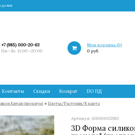
коделия
+7 (985) 000-20-63
Моя корзина (
0
)
Пн—Вс 11:00—20:00
0 руб.
Контакты
Скидки
Возврат
ПО ПД
»
икон Китай (премиум)
Цветы/Растения/8 марта
Артикул: 00000013983
3D Форма силико