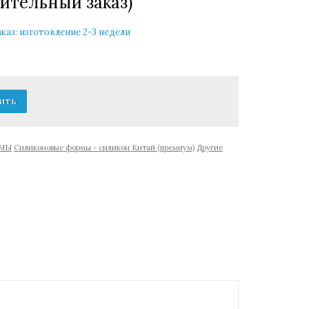
рительный заказ)
каз: изготовление 2-3 недели
МЫ
Cиликоновые формы - силикон Китай (премиум)
Другие