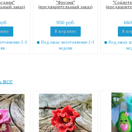
редняя"
"Фрезия"
"Соцвети
ьный заказ)
(предварительный заказ)
(предварите
руб.
950 руб.
680
зину
В корзину
В ко
готовление 2-3
Под заказ: изготовление 2-3
Под заказ: и
ели
недели
не
 все