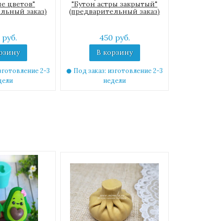
е цветов"
"Бутон астры закрытый"
льный заказ)
(предварительный заказ)
 руб.
450 руб.
рзину
В корзину
зготовление 2-3
Под заказ: изготовление 2-3
дели
недели