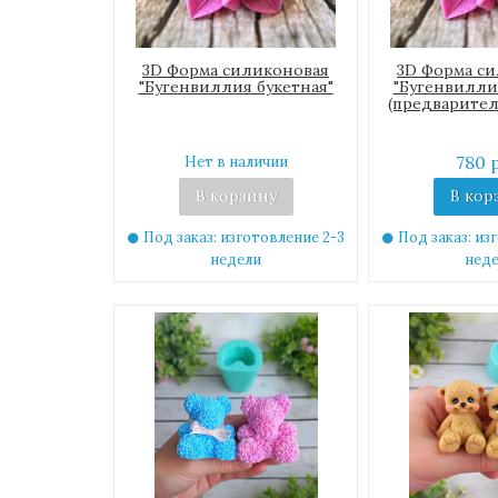
3D Форма силиконовая
3D Форма с
"Бугенвиллия букетная"
"Бугенвилли
(предварител
780 
Нет в наличии
В корзину
В кор
Под заказ: изготовление 2-3
Под заказ: из
недели
нед