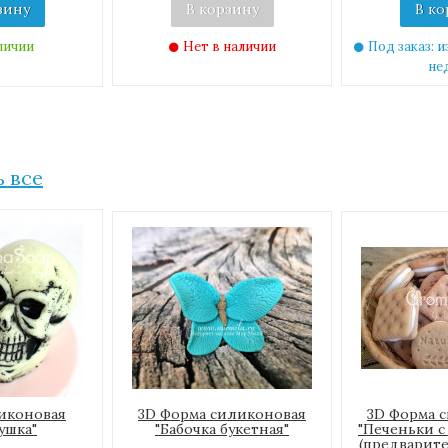
зину
В корзину
В ко
личии
Нет в наличии
Под заказ: и
не
 все
иконовая
3D Форма силиконовая
3D Форма 
ушка"
"Бабочка букетная"
"Печеньки с
(предварите