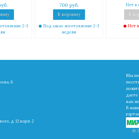
руб.
700 руб.
Нет в 
зину
В корзину
В ко
готовление 2-3
Под заказ: изготовление 2-3
Нет в
ели
недели
Мы по
рова, 6
посет
полит
даете 
вам н
В наш
картам
ого, д. 12 корп. 2
© 