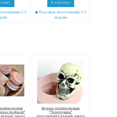
рзину
В корзину
зготовление 2-3
Под заказ: изготовление 2-3
дели
недели
силиконовая
Форма силиконовая
 прослойкой"
"Черепушка"
льный заказ)
(предварительный заказ)