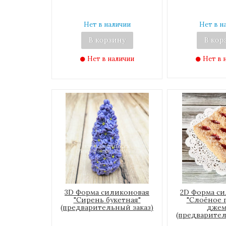
Нет в наличии
Нет в н
В корзину
В кор
Нет в наличии
Нет в 
3D Форма силиконовая
2D Форма с
"Сирень букетная"
"Слоёное 
(предварительный заказ)
джем
(предварител