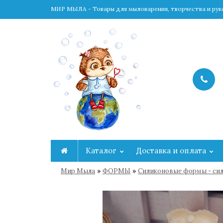
МИР МЫЛА - Товары для мыловарения, творчества и ру
Каталог
Доставка и оплата
»
»
Мир Мыла
ФОРМЫ
Cиликоновые формы - сил