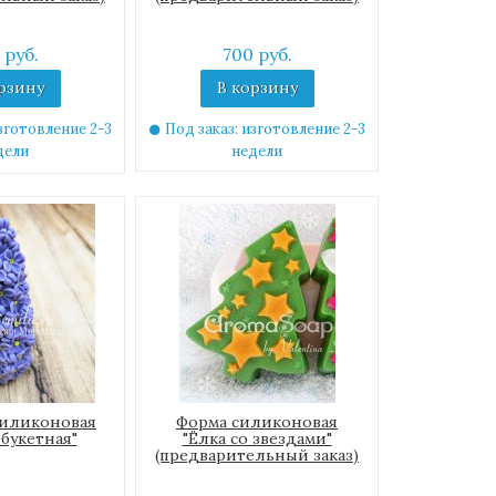
 руб.
700 руб.
рзину
В корзину
зготовление 2-3
Под заказ: изготовление 2-3
дели
недели
силиконовая
Форма силиконовая
букетная"
"Ёлка со звездами"
(предварительный заказ)