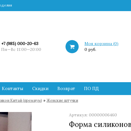
коделия
+7 (985) 000-20-63
Моя корзина (
0
)
Пн—Вс 11:00—20:00
0 руб.
Контакты
Скидки
Возврат
ПО ПД
»
икон Китай (премиум)
Женские штучки
Артикул: 00000006460
Форма силиконов