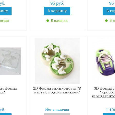
уб.
95 руб.
95 
зину
В корзину
В ко
личии
В наличии
В н
ая форма
2D Форма силиконовая "8
3D форма 
ха"
марта с подснежниками"
"Кроссо
(предварите
уб.
1 40
Нет в наличии