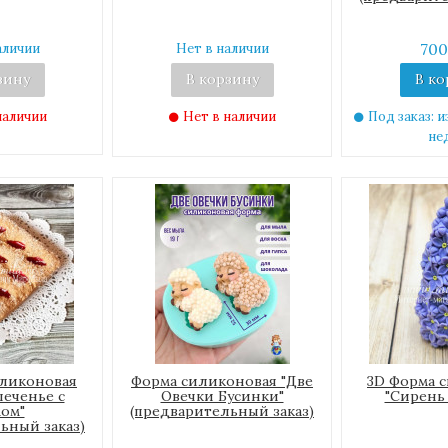
700
аличии
Нет в наличии
зину
В корзину
В ко
наличии
Нет в наличии
Под заказ: и
не
иликоновая
Форма силиконовая "Две
3D Форма 
печенье с
Овечки Бусинки"
"Сирень 
ом"
(предварительный заказ)
ьный заказ)