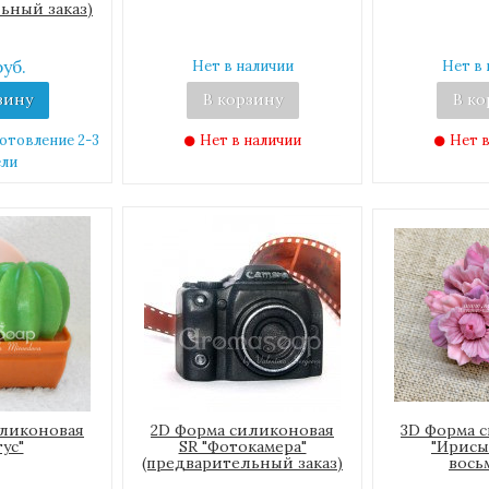
ьный заказ)
руб.
Нет в наличии
Нет в 
зину
В корзину
В ко
готовление 2-3
Нет в наличии
Нет в
ели
иликоновая
2D Форма силиконовая
3D Форма 
тус"
SR "Фотокамера"
"Ирисы 
(предварительный заказ)
вось