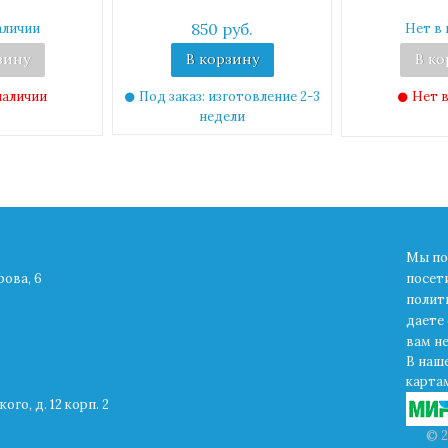
850 руб.
аличии
Нет в 
зину
В корзину
В ко
наличии
Под заказ: изготовление 2-3
Нет в
недели
Мы по
рова, 6
посет
полит
даете 
вам н
В наш
картам
ого, д. 12 корп. 2
© 