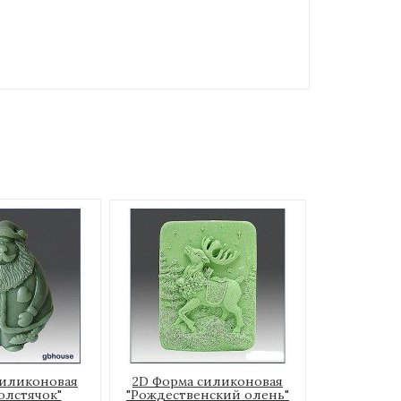
силиконовая
2D Форма силиконовая
олстячок"
"Рождественский олень"