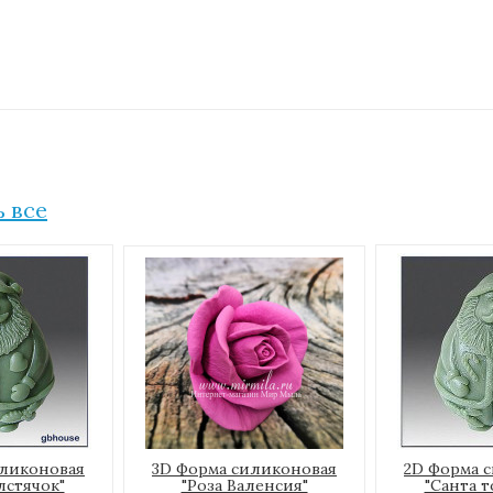
 все
иликоновая
3D Форма силиконовая
2D Форма 
лстячок"
"Роза Валенсия"
"Санта т