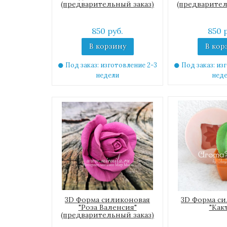
(предварительный заказ)
(предварител
850 руб.
850 
В корзину
В кор
Под заказ: изготовление 2-3
Под заказ: из
недели
нед
3D Форма силиконовая
3D Форма с
"Роза Валенсия"
"Как
(предварительный заказ)